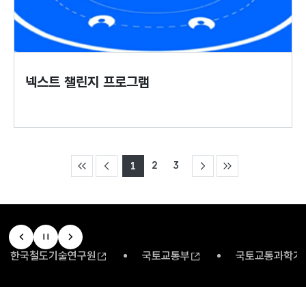
넥스트 챌린지 프로그램
2
3
1
국토교통부
국토교통과학기술진흥원
물류산업진