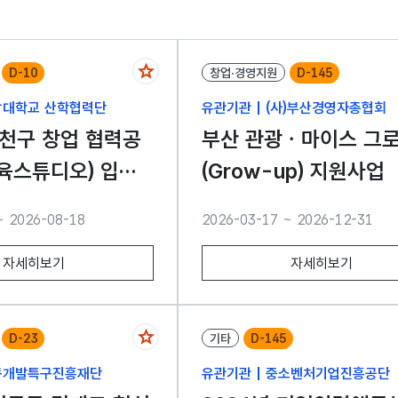
D-10
창업·경영지원
D-145
앙대학교 산학협력단
유관기관 | (사)부산경영자총협회
천구 창업 협력공
부산 관광ㆍ마이스 그
육스튜디오) 입주
(Grow-up) 지원사업
고(2차)
~ 2026-08-18
2026-03-17 ~ 2026-12-31
자세히보기
자세히보기
D-23
기타
D-145
연구개발특구진흥재단
유관기관 | 중소벤처기업진흥공단