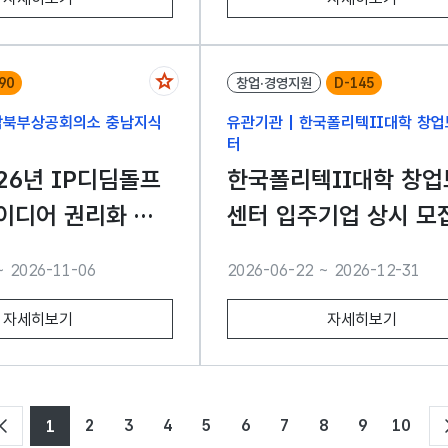
90
창업·경영지원
D-145
충남북부상공회의소 충남지식
유관기관 | 한국폴리텍Ⅱ대학 창
터
한국폴리텍Ⅱ대학 창업
센터 입주기업 상시 모
집 공고
~ 2026-11-06
2026-06-22 ~ 2026-12-31
자세히보기
자세히보기
2
3
4
5
6
7
8
9
10
1