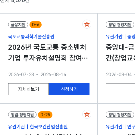
전체
8,570
건
금융지원
D-6
창업·경영지원
국토교통과학기술진흥원
유관기관 | 중
2026년 국토교통 중소벤처
중앙대-금
기업 투자유치설명회 참여기
간(창업교
업 모집 공고
자 모집 공
2026-07-28 ~ 2026-08-14
2026-08-04 
자세히보기
신청하기
창업·경영지원
D-25
창업·경영지원
유관기관 | 한국보건산업진흥원
유관기관 | 