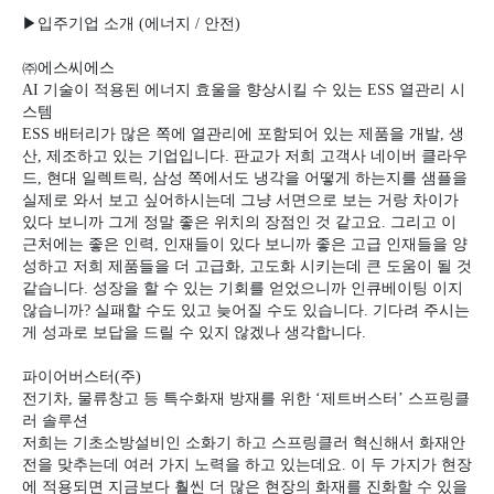
▶
입주기업 소개
(
에너지
/
안전
)
㈜
에스씨에스
AI
기술이 적용된 에너지 효울을 향상시킬 수 있는
ESS
열관리 시
스템
ESS
배터리가 많은 쪽에 열관리에 포함되어 있는 제품을 개발
,
생
산
,
제조하고 있는 기업입니다
.
판교가 저희 고객사 네이버 클라우
드
,
현대 일렉트릭
,
삼성 쪽에서도 냉각을 어떻게 하는지를 샘플을
실제로 와서 보고 싶어하시는데 그냥 서면으로 보는 거랑 차이가
있다 보니까 그게 정말 좋은 위치의 장점인 것 같고요
.
그리고 이
근처에는 좋은 인력
,
인재들이 있다 보니까 좋은 고급 인재들을 양
성하고 저희 제품들을 더 고급화
,
고도화 시키는데 큰 도움이 될 것
같습니다
.
성장을 할 수 있는 기회를 얻었으니까 인큐베이팅 이지
않습니까
?
실패할 수도 있고 늦어질 수도 있습니다
.
기다려 주시는
게 성과로 보답을 드릴 수 있지 않겠나 생각합니다
.
파이어버스터
(
주
)
전기차
,
물류창고 등 특수화재 방재를 위한
‘
제트버스터
’
스프링클
러 솔루션
저희는 기초소방설비인 소화기 하고 스프링클러 혁신해서 화재안
전을 맞추는데 여러 가지 노력을 하고 있는데요
.
이 두 가지가 현장
에 적용되면 지금보다 훨씬 더 많은 현장의 화재를 진화할 수 있을