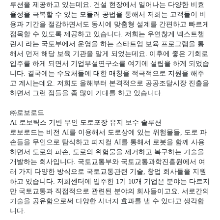
루션을 제공하고 있는데요
.
건설 현장에서 일어나는 다양한 비효
율성을 극복할 수 있는 모듈러 공법을 통해서 저희는 고객들이 비
용과 기간을 절감하면서도 동시에 맞춤형 설계를 간편하고 빠르게
접목할 수 있도록 제공하고 있습니다
.
저희는 우연찮게 넥스트챌
린지 라는 국토부에서 운영을 하는 스타트업 보육 프로그램을 통
해서 먼저 해당 보육 기관을 알게 되었는데요
.
이후에 좋은 기회로
입주를 하게 되면서 기업부설연구소를 여기에 설립을 하게 되었습
니다
.
결국에는 수요처들에 대한 매칭을 적극적으로 지원을 해주
고 계시는데요
.
저희도 올해부터 본격적으로 공공조달시장 진출을
하면서 그런 점들을 좀 많이 기대를 하고 있습니다
.
㈜
로보로드
AI
로보틱스 기반 무인 도로포장 유지 보수 솔루션
로보로드는 비전
AI
를 이용해서 도로상에 있는 위험물들
,
도로 파
손들을 무인으로 탐식하고 피지컬
AI
를 통해서 로봇을 함께 사용
하면서 도로의 파손
,
도로의 위험물을 제거하고 복구하는 기술을
개발하는 회사입니다
.
국토교통부와 국토교통과학진흥원에서 여
러 가지 다양한 방식으로 국토교통관련 기술
,
창업 회사들을 지원
하고 있습니다
.
저희센터에 입주한
1
기
10
개 기업은 분야는 다르지
만 국토교통과 직접적으로 관련된 분야의 회사들이고요
.
서로간의
기술을 공유함으로써 다양한 시너지 효과를 낼 수 있다고 생각합
니다
.