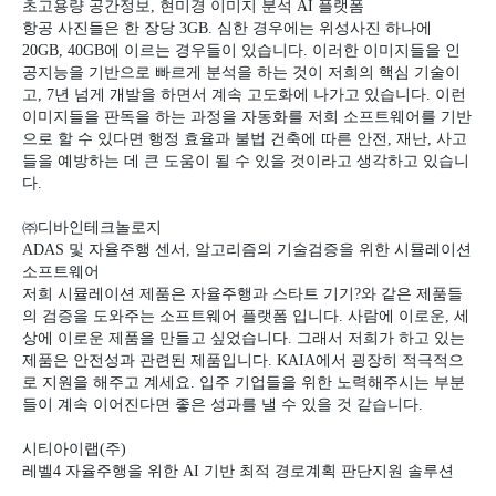
초고용량 공간정보
,
현미경 이미지 분석
AI
플랫폼
항공 사진들은 한 장당
3GB.
심한 경우에는 위성사진 하나에
20GB, 40GB
에 이르는 경우들이 있습니다
.
이러한 이미지들을 인
공지능을 기반으로 빠르게 분석을 하는 것이 저희의 핵심 기술이
고
, 7
년 넘게 개발을 하면서 계속 고도화에 나가고 있습니다
.
이런
이미지들을 판독을 하는 과정을 자동화를 저희 소프트웨어를 기반
으로 할 수 있다면 행정 효율과 불법 건축에 따른 안전
,
재난
,
사고
들을 예방하는 데 큰 도움이 될 수 있을 것이라고 생각하고 있습니
다
.
㈜
디바인테크놀로지
ADAS
및 자율주행 센서
,
알고리즘의 기술검증을 위한 시뮬레이션
소프트웨어
저희 시뮬레이션 제품은 자율주행과 스타트 기기
?
와 같은 제품들
의 검증을 도와주는 소프트웨어 플랫폼 입니다
.
사람에 이로운
,
세
상에 이로운 제품을 만들고 싶었습니다
.
그래서 저희가 하고 있는
제품은 안전성과 관련된 제품입니다
. KAIA
에서 굉장히 적극적으
로 지원을 해주고 계세요
.
입주 기업들을 위한 노력해주시는 부분
들이 계속 이어진다면 좋은 성과를 낼 수 있을 것 같습니다
.
시티아이랩
(
주
)
레벨
4
자율주행을 위한
AI
기반 최적 경로계획 판단지원 솔루션