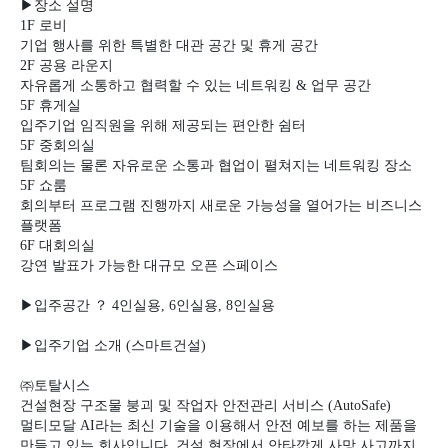
▶장소 설명
1F
로비
기업 행사를 위한 특별한 대관 공간 및 휴게 공간
2F
공용 라운지
자유롭게 소통하고 협력할 수 있는 네트워킹
&
업무 공간
5F
휴게실
입주기업 임직원을 위해 제공되는 편안한 쉼터
5F
중회의실
팀회의는 물론 자유로운 소통과 협업이 펼쳐지는 네트워킹 장소
5F
쇼룸
회의부터 프로그램 진행까지 새로운 가능성을 열어가는 비즈니스
플랫폼
6F
대회의실
강연 발표가 가능한 대규모 오픈 스페이스
▶
입주공간
？
4
인실용
, 6
인실용
, 8
인실용
▶
입주기업 소개
(
스마트건설
)
㈜
토탈시스
건설현장 구조물 붕괴 및 작업자 안전관리 서비스
(AutoSafe)
멀티모달
AI
라는 최신 기술을 이용해서 안전 예보를 하는 제품을
만들고 있는 회사입니다
.
건설 현장에서 안타깝게 사망 사고까지