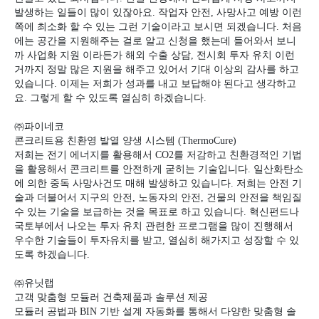
발생하는 일들이 많이 있잖아요
.
작업자 안전
,
사망사고 예방 이런
쪽에 최소화 할 수 있는 그런 기술이라고 보시면 되겠습니다
.
처음
에는 공간을 지원해주는 걸로 알고 신청을 했는데 들어와서 보니
까 사업화 지원 이라든가 해외 수출 상담
,
전시회 투자 유치 이런
거까지 정말 많은 지원을 해주고 있어서 기대 이상의 감사를 하고
있습니다
.
이제는 저희가 성과를 내고 보답해야 된다고 생각하고
요
.
그렇게 할 수 있도록 열심히 하겠습니다
.
㈜
파이네코
콘크리트용 친환영 발열 양생 시스템
(ThermoCure)
저희는 전기 에너지를 활용해서
CO2
를 저감하고 친환경적인 기법
을 활용해서 콘크리트를 안전하게 굳히는 기술입니다
.
일산화탄소
에 의한 중독 사망사건도 매해 발생하고 있습니다
.
저희는 안전 기
술과 더불어서 지구의 안전
,
노동자의 안전
,
건물의 안전을 책임질
수 있는 기술을 보급하는 것을 목표로 하고 있습니다
.
혁신펀드나
국토부에서 나오는 투자 유치 관련한 프로그램을 많이 진행해서
우수한 기술들이 투자유치를 받고
,
열심히 해가지고 성장할 수 있
도록 하겠습니다
.
㈜
유닛랩
고객 맞춤형 모듈러 건축제품과 솔루션 제공
모듈러 공법과
BIN
기반 설계 자동화를 통해서 다양한 맞춤형 솔