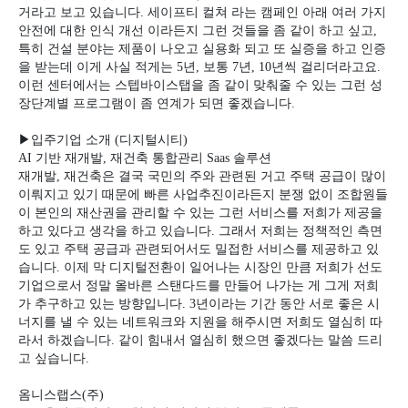
거라고 보고 있습니다
.
세이프티 컬쳐 라는 캠페인 아래 여러 가지
안전에 대한 인식 개선 이라든지 그런 것들을 좀 같이 하고 싶고
,
특히 건설 분야는 제품이 나오고 실용화 되고 또 실증을 하고 인증
을 받는데 이게 사실 적게는
5
년
,
보통
7
년
, 10
년씩 걸리더라고요
.
이런 센터에서는 스텝바이스탭을 좀 같이 맞춰줄 수 있는 그런 성
장단계별 프로그램이 좀 연계가 되면 좋겠습니다
.
▶
입주기업 소개
(
디지털시티
)
AI
기반 재개발
,
재건축 통합관리
Saas
솔루션
재개발
,
재건축은 결국 국민의 주와 관련된 거고 주택 공급이 많이
이뤄지고 있기 때문에 빠른 사업추진이라든지 분쟁 없이 조합원들
이 본인의 재산권을 관리할 수 있는 그런 서비스를 저희가 제공을
하고 있다고 생각을 하고 있습니다
.
그래서 저희는 정책적인 측면
도 있고 주택 공급과 관련되어서도 밀접한 서비스를 제공하고 있
습니다
.
이제 막 디지털전환이 일어나는 시장인 만큼 저희가 선도
기업으로서 정말 올바른 스탠다드를 만들어 나가는 게 그게 저희
가 추구하고 있는 방향입니다
. 3
년이라는 기간 동안 서로 좋은 시
너지를 낼 수 있는 네트워크와 지원을 해주시면 저희도 열심히 따
라서 하겠습니다
.
같이 힘내서 열심히 했으면 좋겠다는 말씀 드리
고 싶습니다
.
옴니스랩스
(
주
)