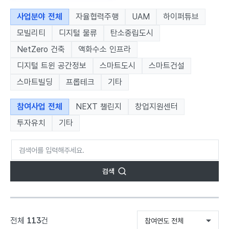
사업분야 전체
자율협력주행
UAM
하이퍼튜브
모빌리티
디지털 물류
탄소중립도시
NetZero 건축
액화수소 인프라
디지털 트윈 공간정보
스마트도시
스마트건설
스마트빌딩
프롭테크
기타
참여사업 전체
NEXT 챌린지
창업지원센터
투자유치
기타
검색
전체
113
건