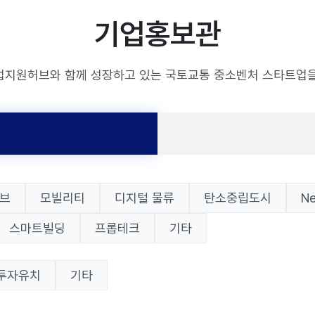
기업홍보관
업지원허브와 함께 성장하고 있는 국토교통 중소벤처 스타트업을
브
모빌리티
디지털 물류
탄소중립도시
N
스마트빌딩
프롭테크
기타
투자유치
기타