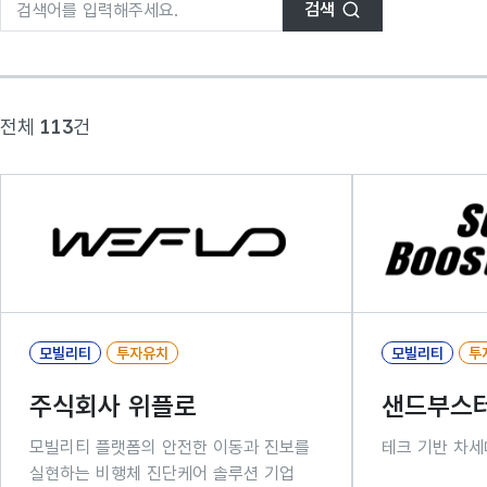
검색
전체
113
건
모빌리티
투자유치
모빌리티
투
주식회사 위플로
샌드부스
모빌리티 플랫폼의 안전한 이동과 진보를
테크 기반 차세
실현하는 비행체 진단케어 솔루션 기업