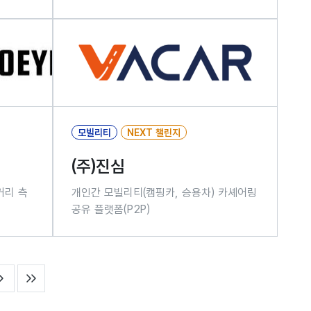
모빌리티
NEXT 챌린지
(주)진심
거리 측
개인간 모빌리티(캠핑카, 승용차) 카셰어링
공유 플랫폼(P2P)