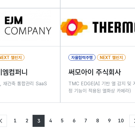
NEXT 챌린지
자율협력주행
NEXT 챌린지
제이엠컴퍼니
써모아이 주식회사
, 재건축 통합관리 SaaS
TMC EDGE(AI 기반 열 감지 및 
정 기능이 적용된 열화상 카메라)
1
2
4
5
6
7
8
9
10
3