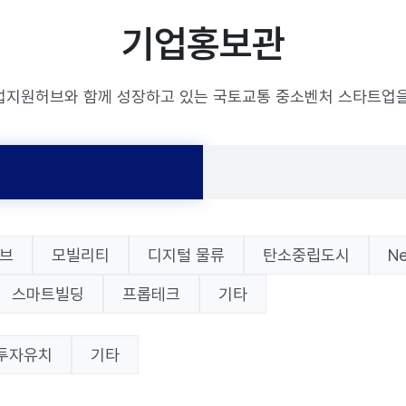
기업홍보관
업지원허브와 함께 성장하고 있는 국토교통 중소벤처 스타트업을
브
모빌리티
디지털 물류
탄소중립도시
N
스마트빌딩
프롭테크
기타
투자유치
기타