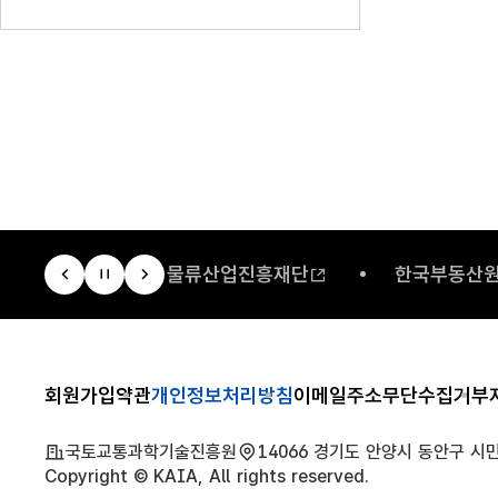
Concrete)시스템
기술진흥원
물류산업진흥재단
한국부동산
회원가입약관
개인정보처리방침
이메일주소무단수집거부
국토교통과학기술진흥원
14066 경기도 안양시 동안구 시민대
Copyright © KAIA, All rights reserved.