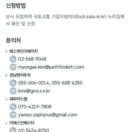
신청방법
상시 모집하며 국토교통 기업지원허브(hub.kaia.re.kr) 누리집에
서 확인 및 신청
문의처
패스파인더에이치
문
02-568-9048
의
이
myungae.kim@pathfinderh.com
번
메
경남벤처투자
호
일
문
055-606-0014, 055-608-6250
의
이
knvi@gnvi.co.kr
번
메
제피러스랩
호
일
문
070-4219-7808
의
이
ywseo.zephyrus@gmail.com
번
메
이에스인베스터
호
일
문
02-3474-8750