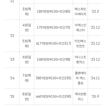
’21
예
산,
3호(특
패스파인
180억(정부100+민간80)
‘22.3
구
화)
더에이치
분,
조
4호(일
이에스인
성
170억(정부100+민간70)
‘22.12
반)
베스터
규
’22
모,
운
5호(특
티인베스
417억(정부100+민간317)
‘22.12
용
화)
트먼트
사,
조
6호(일
어니스트
’23
248억(정부150+민간98)
‘23.12
성
반)
벤처스
시
기
플랜에이
정
7호(특
‘24
385억(정부150+민간235)
치·엑스
‘24.11
보
화)
플로
를
제
공
8호(일
케이런벤
‘25
440억(정부150+민간290)
‘25.9
하
반)
처스
는