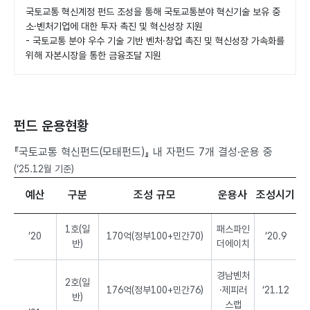
국토교통 혁신계정 펀드 조성을 통해 국토교통분야 혁신기술 보유 중
소·벤처기업에 대한 투자 촉진 및 혁신성장 지원
- 국토교통 분야 우수 기술 기반 벤처·창업 촉진 및 혁신성장 가속화를
위해 자본시장을 통한 금융조달 지원
펀드 운용현황
『국토교통 혁신펀드(모태펀드)』 내 자펀드 7개 결성·운용 중
(‘25.12월 기준)
예산
구분
조성 규모
운용사
조성시기
펀
1호(일
패스파인
드
’20
170억(정부100+민간70)
‘20.9
반)
더에이치
운
용
현
경남벤처
2호(일
황
176억(정부100+민간76)
·제피러
‘21.12
반)
-
스랩