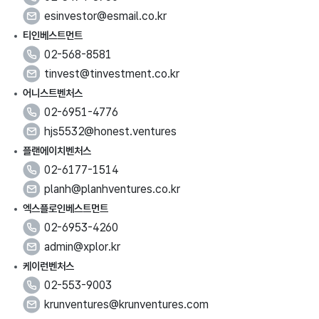
의
이
esinvestor@esmail.co.kr
번
메
티인베스트먼트
호
일
문
02-568-8581
의
이
tinvest@tinvestment.co.kr
번
메
어니스트벤처스
호
일
문
02-6951-4776
의
이
hjs5532@honest.ventures
번
메
플랜에이치벤처스
호
일
문
02-6177-1514
의
이
planh@planhventures.co.kr
번
메
엑스플로인베스트먼트
호
일
문
02-6953-4260
의
이
admin@xplor.kr
번
메
케이런벤처스
호
일
문
02-553-9003
의
이
krunventures@krunventures.com
번
메