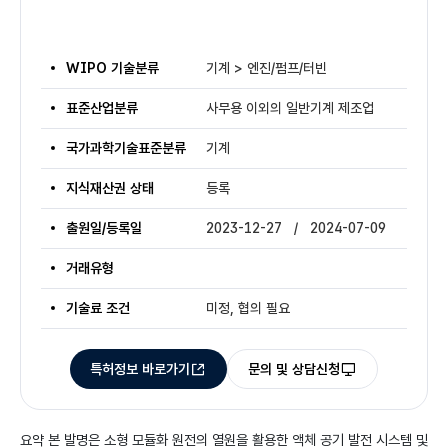
WIPO 기술분류
기계 > 엔진/펌프/터빈
표준산업분류
사무용 이외의 일반기계 제조업
국가과학기술표준분류
기계
지식재산권 상태
등록
출원일/등록일
2023-12-27 / 2024-07-09
거래유형
기술료 조건
미정, 협의 필요
특허정보 바로가기
문의 및 상담신청
요약
본 발명은 소형 모듈화 원전의 열원을 활용한 액체 공기 발전 시스템 및