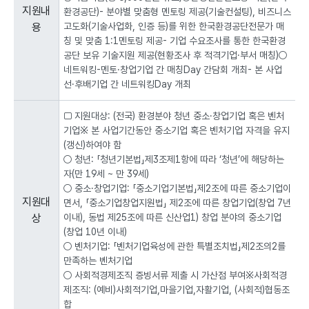
지원내
환경공단)
- 분야별 맞춤형 멘토링 제공(기술컨설팅), 비즈니스
대
용
고도화(기술사업화, 인증 등)를 위한 한국환경공단전문가 매
상,
신
칭 및 맞춤 1:1멘토링 제공
- 기업 수요조사를 통한 한국환경
청
공단 보유 기술지원 제공(현황조사 후 적격기업·부서 매칭)
○
기
네트워킹
-멘토·창업기업 간 매칭Day 간담회 개최
- 본 사업
간,
선·후배기업 간 네트워킹Day 개최
신
청
□ 지원대상: (전국) 환경분야 청년 중소·창업기업 혹은 벤처
방
기업※ 본 사업기간동안 중소기업 혹은 벤처기업 자격을 유지
법,
(갱신)하여야 함
문
○ 청년: 「청년기본법」제3조제1항에 따라 ‘청년’에 해당하는
의
자(만 19세 ~ 만 39세)
처,
○ 중소·창업기업: 「중소기업기본법」제2조에 따른 중소기업이
신
지원대
면서, 「중소기업창업지원법」 제2조에 따른 창업기업(창업 7년
청
상
이내), 동법 제25조에 따른 신산업1) 창업 분야의 중소기업
사
(창업 10년 이내)
이
○ 벤처기업: 「벤처기업육성에 관한 특별조치법」제2조의2를
트
만족하는 벤처기업
로
구
○ 사회적경제조직 증빙서류 제출 시 가산점 부여※사회적경
성
제조직: (예비)사회적기업,마을기업,자활기업, (사회적)협동조
된
합