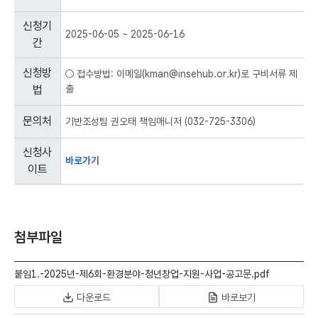
표
입
신청기
2025-06-05 ~ 2025-06-16
니
간
다.
신청방
○ 접수방법: 이메일(kman@insehub.or.kr)로 구비서류 제
법
출
문의처
기반조성팀 권오태 책임매니저 (032-725-3306)
신청사
바로가기
이트
첨부파일
붙임1.-2025년-제6회-환경분야-청년창업-지원-사업-공고문.pdf
다운로드
바로보기