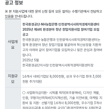
공고 정보
※ 본 지원사업에 대한 문의˙신청 등의 모든 절차는 수행기관에서 전담하고
있음을 안내드립니다.
공
한국환경공단·NH농협은행·인천광역시사회적경제지원센터
고
2025년 제6회 환경분야 청년 창업지원사업 참여기업 모집
정
공고
보
한국환경공단·농협은행과 인천광역시사회적경제지원센터는
:
사업개
함께 환경분야 청년 창업기업을 발굴하여 혁신성장을 지원하
사
요
고자 아래와 같이 참여기업을 모집하오니 많은 관심과 참여바
업
랍니다.
개
요,
2025년 5월
지
한국환경공단이사장·인천광역시사회적경제지원센터장
원
규
지원규
16개사 내외(기업당 8,000천원, 성과 우수기업 최대 3,000
모,
모
천원 추가지원)
지
원
○ 사업화자금지원
- 시제품 제작(외주용역비), 디자인 개발,
내
인증, 무형자산취득비(지식재산권), 기술 이전비용, 마케팅 지
용,
원비 등 지원
- 선발기업 16개사 8,000천원, 우수기업 3개사
지
장려금지급(총 6,000천원 규모)
○환경전문멘토링 지원(한국
원