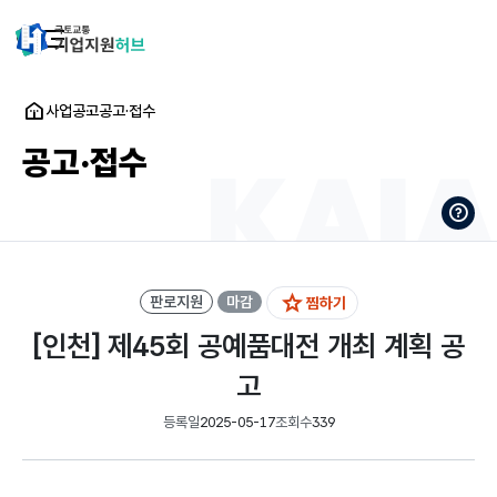
사업공고
공고·접수
공고·접수
판로지원
마감
찜하기
[인천] 제45회 공예품대전 개최 계획 공
고
등록일
2025-05-17
조회수
339