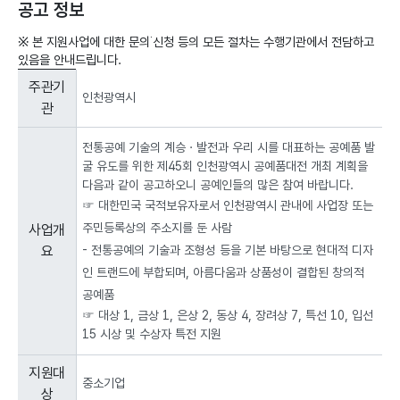
공고 정보
※ 본 지원사업에 대한 문의˙신청 등의 모든 절차는 수행기관에서 전담하고
있음을 안내드립니다.
공
주관기
고
인천광역시
관
정
보
전통공예 기술의 계승ㆍ발전과 우리 시를 대표하는 공예품 발
:
굴 유도를 위한 제45회 인천광역시 공예품대전 개최 계획을
주
관
다음과 같이 공고하오니 공예인들의 많은 참여 바랍니다.
기
☞ 대한민국 국적보유자로서 인천광역시 관내에 사업장 또는
관,
주민등록상의 주소지를 둔 사람
사업개
사
요
- 전통공예의 기술과 조형성 등을 기본 바탕으로 현대적 디자
업
인 트랜드에 부합되며, 아름다움과 상품성이 결합된 창의적
개
요,
공예품
지
☞ 대상 1, 금상 1, 은상 2, 동상 4, 장려상 7, 특선 10, 입선
원
15 시상 및 수상자 특전 지원
대
상,
지원대
신
중소기업
상
청