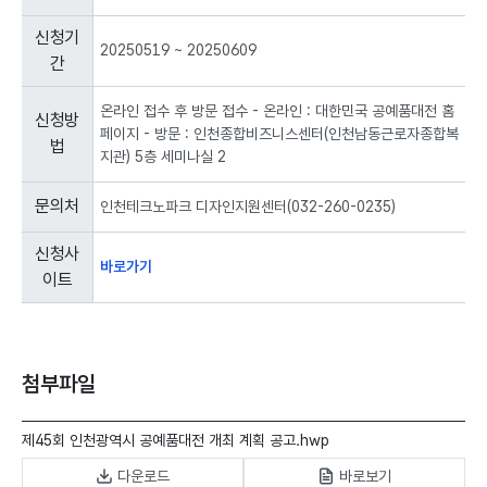
기
신청기
간,
20250519 ~ 20250609
간
신
청
방
온라인 접수 후 방문 접수 - 온라인 : 대한민국 공예품대전 홈
신청방
법,
페이지 - 방문 : 인천종합비즈니스센터(인천남동근로자종합복
법
문
지관) 5층 세미나실 2
의
처,
문의처
인천테크노파크 디자인지원센터(032-260-0235)
신
청
신청사
사
바로가기
이트
이
트
로
구
성
첨부파일
된
표
입
제45회 인천광역시 공예품대전 개최 계획 공고.hwp
니
다운로드
바로보기
다.