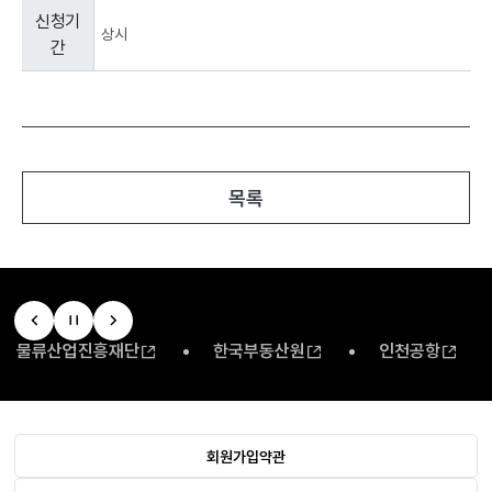
공
신청기
고
상시
간
정
보
:
신
청
기
간,
목록
로
구
성
된
표
입
니
물류산업진흥재단
한국부동산원
인천공항
다.
회원가입약관