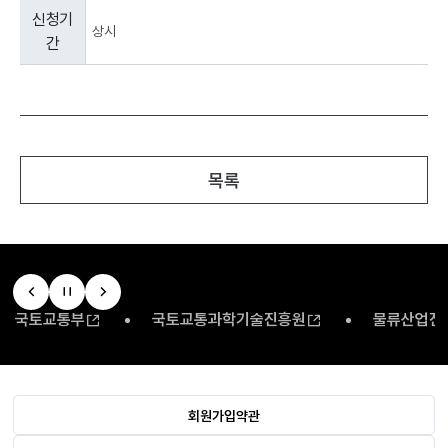
공
신청기
고
상시
간
정
보
:
신
청
기
간,
목록
로
구
성
된
표
입
니
국토교통부
국토교통과학기술진흥원
물류산업진
다.
회원가입약관