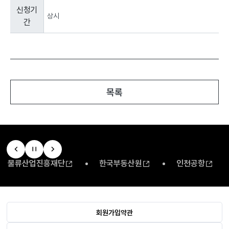
공
신청기
고
상시
간
정
보
:
신
청
기
간,
목록
로
구
성
된
표
입
니
물류산업진흥재단
한국부동산원
인천공항
다.
회원가입약관